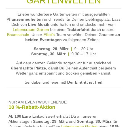
GARTENWELTEN
Erlebe wunderbare Gartenwelten mit ausgewählten
Pflanzenneuheiten
und Trends für Deinen Lieblingsplatz. Lass
Dich von
Live-Musik
unterhalten und entdecke mehr vom
Lebensraum Garten
bei einer
Traktorfahrt
durch unsere
Baumschule.
Unser
Elliot’s
-Team verwöhnt Deinen Gaumen
an
beiden Eventtagen
zu folgenden Zeiten:
S
amstag, 29. März
|
9 – 20 Uhr
Sonntag, 30. März
|
9.30 – 17 Uhr
Auf dem ganzen Gelände sorgen wir für ausreichend
überdachte Plätze
, damit Du Deinen Aufenthalt bei jedem
Wetter ganz entspannt und trocken genießen kannst.
Sei dabei und feier mit!
Der Eintritt ist frei!
NUR AM EVENTWOCHENENDE
10 %-Rabatt-Aktion
Ab
100 Euro
Einkaufswert erhältst Du an unseren
Aktionstagen
S
amstag, 29. März
und
Sonntag, 30. März
für
Deinen nächsten Einkauf* im
Lebensraum Garten
einen
10 %-