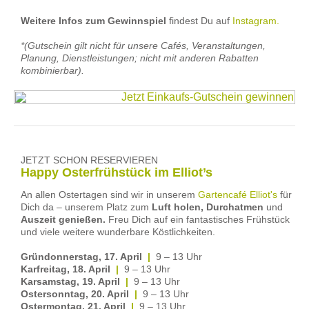
Weitere Infos zum Gewinnspiel
findest Du auf
Instagram.
*(Gutschein
gilt nicht für unsere Cafés, Veranstaltungen,
Planung, Dienstleistungen; nicht mit anderen Rabatten
kombinierbar).
JETZT SCHON RESERVIEREN
Happy Osterfrühstück im Elliot’s
An allen Ostertagen sind wir in unserem
Gartencafé Elliot's
für
Dich da – unserem Platz zum
Luft holen, Durchatmen
und
Auszeit genießen.
Freu Dich auf ein fantastisches Frühstück
und viele weitere wunderbare Köstlichkeiten.
Gründonnerstag, 17. April
|
9 – 13 Uhr
Karfreitag, 18. April
|
9 – 13 Uhr
Karsamstag, 19. April
|
9 – 13 Uhr
Ostersonntag, 20. April
|
9 – 13 Uhr
Ostermontag, 21. April
|
9 – 13 Uhr