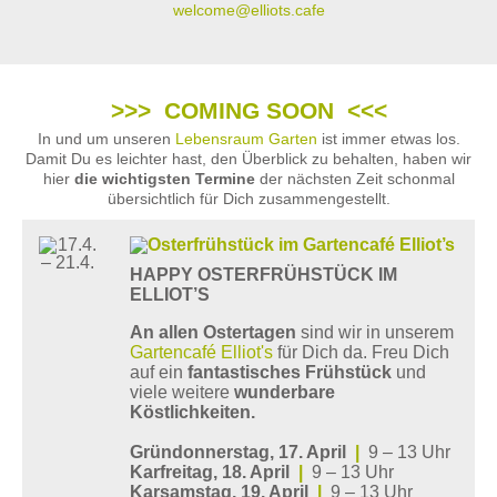
welcome@elliots.cafe
>>> COMING SOON <<<
In und um unseren
Lebensraum Garten
ist immer etwas los.
Damit Du es leichter hast, den Überblick zu behalten, haben wir
hier
die wichtigsten Termine
der nächsten Zeit schonmal
übersichtlich für Dich zusammengestellt.
HAPPY OSTERFRÜHSTÜCK IM
ELLIOT’S
An allen Ostertagen
sind wir in unserem
Gartencafé Elliot's
für Dich da. Freu Dich
auf ein
fantastisches Frühstück
und
viele weitere
wunderbare
Köstlichkeiten.
Gründonnerstag, 17. April
|
9 – 13 Uhr
Karfreitag, 18. April
|
9 – 13 Uhr
Karsamstag, 19. April
|
9 – 13 Uhr